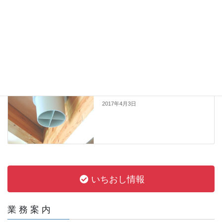
業務案内・環境事業のページ
いちおし情報
カテゴリー
いちおし情報
前の記事
「快適空間」と「省エネ」の両立！ エコ
シルフィ
2017年4月3日
いちおし情報
業 務 案 内